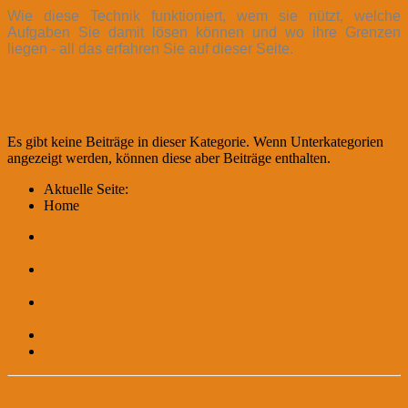
Wie diese Technik funktioniert, wem sie nützt, welche
Aufgaben Sie damit lösen können und wo ihre Grenzen
liegen - all das erfahren Sie auf dieser Seite.
Es gibt keine Beiträge in dieser Kategorie. Wenn Unterkategorien
angezeigt werden, können diese aber Beiträge enthalten.
Aktuelle Seite:
Home
Folgen unseres Geldsystems für Demokratie und Gesellschaft
- Teil 3
Folgen unseres Geldsystems für Demokratie und Gesellschaft
- Teil 2
Folgen unseres Geldsystems für Demokratie und Gesellschaft
- Teil 1
Der Leitzins und die EZB bei Tante Olgas Kaffeekränzchen
Warum gleicht die EZB immer wieder den Leitzins an?
Nach oben