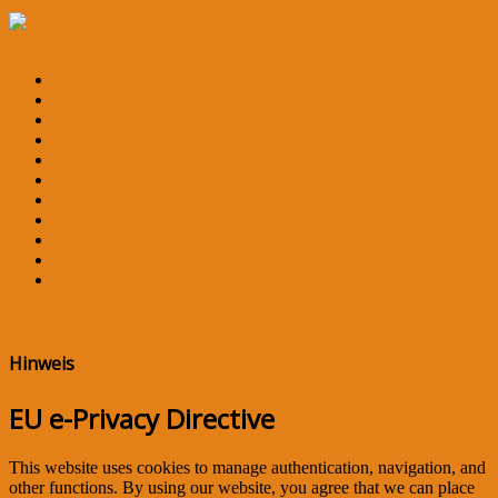
Navigation an/aus
OLGALOGIE Home
Grundlagen der Olgalogie
Olgalogisches Wörterbuch
Olgalogische Übersetzungen
Olgalogische Redensarten
Olgalogische Aufgaben
Dies & Das
Aktuell
Impressum
Datenschutz
Links
×
Hinweis
EU e-Privacy Directive
This website uses cookies to manage authentication, navigation, and
other functions. By using our website, you agree that we can place