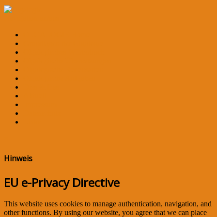
Navigation an/aus
OLGALOGIE Home
Grundlagen der Olgalogie
Olgalogisches Wörterbuch
Olgalogische Übersetzungen
Olgalogische Redensarten
Olgalogische Aufgaben
Dies & Das
Aktuell
Impressum
Datenschutz
Links
×
Hinweis
EU e-Privacy Directive
This website uses cookies to manage authentication, navigation, and
other functions. By using our website, you agree that we can place