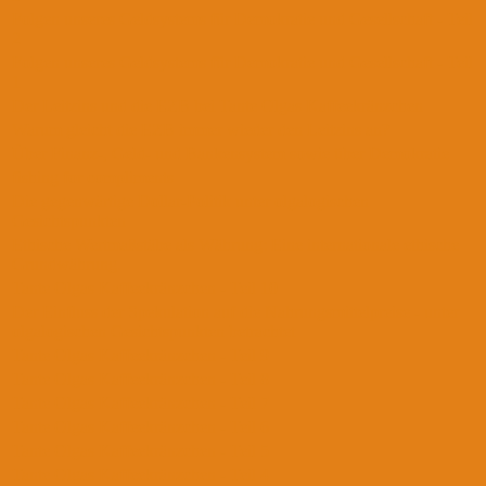
Folgen unseres Geldsystems für Demokratie und Gesellschaft - Teil
2
Folgen unseres Geldsystems für Demokratie und Gesellschaft - Teil
1
Der Leitzins und die EZB bei Tante Olgas Kaffeekränzchen
Warum gleicht die EZB immer wieder den Leitzins an?
Über Finanz-, Geld- und Bankensystem sowie über Demokratie
fishing for compliments
Die gegenwärtige Dollar-Politik unter olgalogischen
Gesichtspunkten
Ethische Wertmaßstäbe als Währung: Eine internationale ethische
Grundwährung.
Tante Olgas Kaffeekränzchen - Teil 10
Der Einfluss der Spekulation auf die Nahrungsmittelpreise - unter
olgalogischen Gesichtspunkten betrachtet
Tante Olgas Kaffeekränzchen - Teil 9
Tante Olgas Kaffeekränzchen - Teil 8
Tante Olgas Kaffeekränzchen - Teil 7
Tante Olgas Kaffeekränzchen - Teil 6
Tante Olgas Kaffeekränzchen - Teil 5
Tante Olgas Kaffeekränzchen - Teil 4