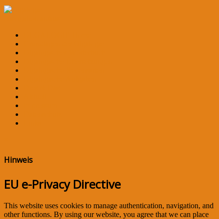
Navigation an/aus
OLGALOGIE Home
Grundlagen der Olgalogie
Olgalogisches Wörterbuch
Olgalogische Übersetzungen
Olgalogische Redensarten
Olgalogische Aufgaben
Dies & Das
Aktuell
Impressum
Datenschutz
Links
×
Hinweis
EU e-Privacy Directive
This website uses cookies to manage authentication, navigation, and
other functions. By using our website, you agree that we can place