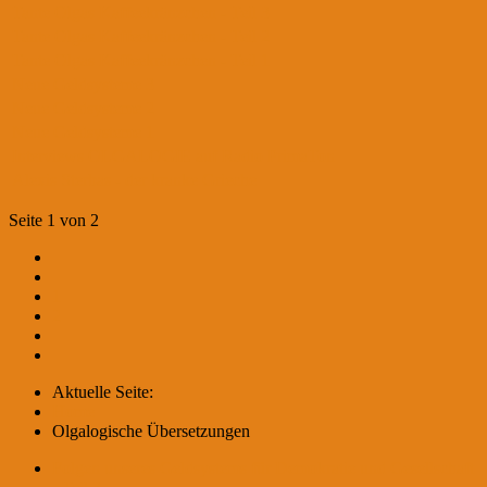
Tante Olgas Kaffeekränzchen - Teil 3
Tante Olgas Kaffeekränzchen - Teil 2
Tante Olgas Kaffeekränzchen - Teil 1
Neue Geldsysteme 3
Neue Geldsysteme 2
Neue Geldsysteme 1
Interviews OLGALOGIE auf Radio PrimaTon
Alexis Sterbas - der kranke Grieche
Seite 1 von 2
1
2
Aktuelle Seite:
Home
Olgalogische Übersetzungen
Folgen unseres Geldsystems für Demokratie und Gesellschaft