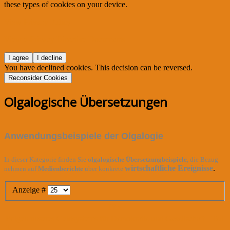
these types of cookies on your device.
View Privacy Policy
View e-Privacy Directive Documents
I agree
I decline
You have declined cookies. This decision can be reversed.
Reconsider Cookies
Olgalogische Übersetzungen
Anwendungsbeispiele der Olgalogie
In dieser Kategorie finden Sie
olgalogische Übersetzungbeispiele
, die Bezug
wirtschaftliche Ereignisse
.
nehmen auf
Medienberichte
über konkrete
Anzeige #
Titel
Folgen unseres Geldsystems für Demokratie und Gesellschaft - Teil
3