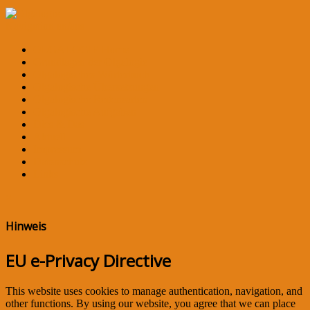
Navigation an/aus
OLGALOGIE Home
Grundlagen der Olgalogie
Olgalogisches Wörterbuch
Olgalogische Übersetzungen
Olgalogische Redensarten
Olgalogische Aufgaben
Dies & Das
Aktuell
Impressum
Datenschutz
Links
×
Hinweis
EU e-Privacy Directive
This website uses cookies to manage authentication, navigation, and
other functions. By using our website, you agree that we can place