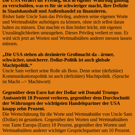
Die USA verliert ihr Privileg, sich in eigener Währung günstig
zu verschulden, was es für sie schwieriger macht, ihre Defizite
in Staatshaushalt und Außenhandel zu finanzieren.
Bisher hatte Uncle Sam das Privileg, anderen seine eigenen Worte
und Wertmaßstäbe aufnötigen zu können, ohne sich selbst daran
halten zu müssen. Das machte es ihm bisher leicht, mit eigenen
Unzulänglichkeiten umzugehen. Dieses Privileg verliert er nun. Er
wird sich jetzt an Worten und Wertmaßstäben anderer messen lassen
müssen.
„Die USA stehen als dezimierte Großmacht da - ärmer,
schwächer, unsicherer. Dollar-Politik ist auch globale
Machtpolitik.“
Uncle Sam verliert seine Rolle als Boss. Denn seine (defizitäre)
Kommunikationspolitik ist auch (defizitäre) Machtpolitik. (Sprache
ist Macht --> Machtwort)
Gegenüber dem Euro hat der Dollar seit Donald Trumps
Amtsantritt 18 Prozent verloren, gegenüber dem Durchschnitt
der Währungen der wichtigsten Handelspartner der USA
knapp zehn Prozent.
Die Wertschätzung für die Worte und Wertmaßstäbe von Uncle Sam
(Dollar) ist gesunken. Gegenüber den Worten und Wertmaßstäben
von Tante Europa (Euro) 18 Prozent, gegenüber den Worten und
Wertmaßstäben anderer wichtiger Gesprächspartner um 10 Prozent.