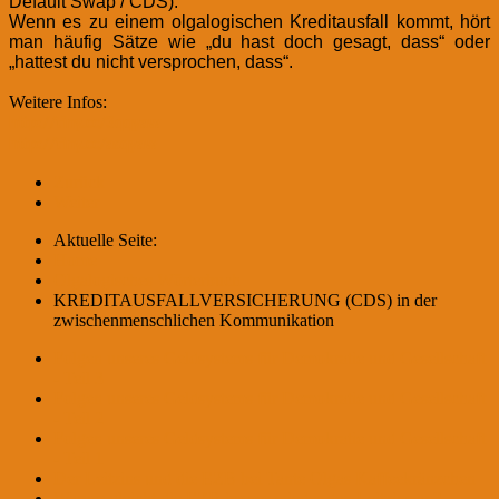
Default Swap / CDS).
Wenn es zu einem olgalogischen Kreditausfall kommt, hört
man häufig Sätze wie „du hast doch gesagt, dass“ oder
„hattest du nicht versprochen, dass“.
Weitere Infos:
http://tiny.cc/3qqyaw
http://tiny.cc/asqyaw
Zurück
Weiter
Aktuelle Seite:
Home
Olgalogisches Wörterbuch
KREDITAUSFALLVERSICHERUNG (CDS) in der
zwischenmenschlichen Kommunikation
Folgen unseres Geldsystems für Demokratie und Gesellschaft
- Teil 3
Folgen unseres Geldsystems für Demokratie und Gesellschaft
- Teil 2
Folgen unseres Geldsystems für Demokratie und Gesellschaft
- Teil 1
Der Leitzins und die EZB bei Tante Olgas Kaffeekränzchen
Warum gleicht die EZB immer wieder den Leitzins an?