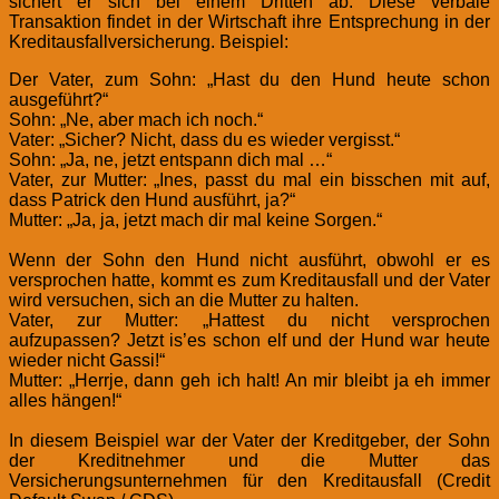
sichert er sich bei einem Dritten ab. Diese verbale
Transaktion findet in der Wirtschaft ihre Entsprechung in der
Kreditausfallversicherung. Beispiel:
Der Vater, zum Sohn: „Hast du den Hund heute schon
ausgeführt?“
Sohn: „Ne, aber mach ich noch.“
Vater: „Sicher? Nicht, dass du es wieder vergisst.“
Sohn: „Ja, ne, jetzt entspann dich mal …“
Vater, zur Mutter: „Ines, passt du mal ein bisschen mit auf,
dass Patrick den Hund ausführt, ja?“
Mutter: „Ja, ja, jetzt mach dir mal keine Sorgen.“
Wenn der Sohn den Hund nicht ausführt, obwohl er es
versprochen hatte, kommt es zum Kreditausfall und der Vater
wird versuchen, sich an die Mutter zu halten.
Vater, zur Mutter: „Hattest du nicht versprochen
aufzupassen? Jetzt is’es schon elf und der Hund war heute
wieder nicht Gassi!“
Mutter: „Herrje, dann geh ich halt! An mir bleibt ja eh immer
alles hängen!“
In diesem Beispiel war der Vater der Kreditgeber, der Sohn
der Kreditnehmer und die Mutter das
Versicherungsunternehmen für den Kreditausfall (Credit