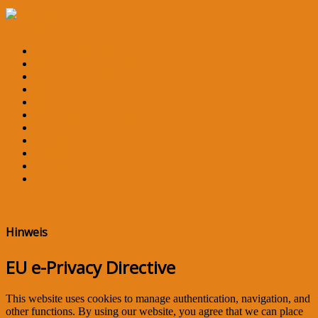
Navigation an/aus
OLGALOGIE Home
Grundlagen der Olgalogie
Olgalogisches Wörterbuch
Olgalogische Übersetzungen
Olgalogische Redensarten
Olgalogische Aufgaben
Dies & Das
Aktuell
Impressum
Datenschutz
Links
×
Hinweis
EU e-Privacy Directive
This website uses cookies to manage authentication, navigation, and
other functions. By using our website, you agree that we can place