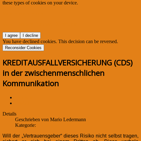
these types of cookies on your device.
View Privacy Policy
View e-Privacy Directive Documents
I agree
I decline
You have declined cookies. This decision can be reversed.
Reconsider Cookies
KREDITAUSFALLVERSICHERUNG (CDS)
in der zwischenmenschlichen
Kommunikation
Drucken
E-Mail
Details
Geschrieben von
Mario Ledermann
Kategorie:
Olgalogisches Wörterbuch
Will der „Vertrauensgeber“ dieses Risiko nicht selbst tragen,