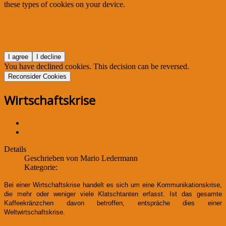
these types of cookies on your device.
View Privacy Policy
View e-Privacy Directive Documents
I agree
I decline
You have declined cookies. This decision can be reversed.
Reconsider Cookies
Wirtschaftskrise
Drucken
E-Mail
Details
Geschrieben von
Mario Ledermann
Kategorie:
Olgalogisches Wörterbuch
Bei einer Wirtschaftskrise handelt es sich um eine Kommunikationskrise,
die mehr oder weniger viele Klatschtanten erfasst. Ist das gesamte
Kaffeekränzchen davon betroffen, entspräche dies einer
Weltwirtschaftskrise.