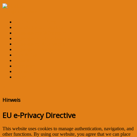
Navigation an/aus
OLGALOGIE Home
Grundlagen der Olgalogie
Olgalogisches Wörterbuch
Olgalogische Übersetzungen
Olgalogische Redensarten
Olgalogische Aufgaben
Dies & Das
Aktuell
Impressum
Datenschutz
Links
×
Hinweis
EU e-Privacy Directive
This website uses cookies to manage authentication, navigation, and
other functions. By using our website, you agree that we can place